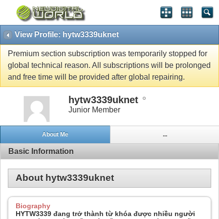
View Profile: hytw3339uknet
Premium section subscription was temporarily stopped for
global technical reason. All subscriptions will be prolonged
and free time will be provided after global repairing.
hytw3339uknet
Junior Member
About Me
...
Basic Information
About hytw3339uknet
Biography
HYTW3339 đang trở thành từ khóa được nhiều người