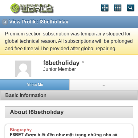
View Profile: f8betholiday
Premium section subscription was temporarily stopped for
global technical reason. All subscriptions will be prolonged
and free time will be provided after global repairing.
f8betholiday
Junior Member
About Me
...
Basic Information
About f8betholiday
Biography
F8BET được biết đến như một trong những nhà cái