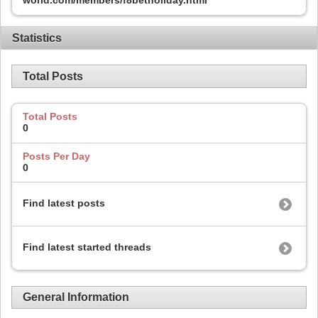
world.com/members/f8betholiday.html
Statistics
Total Posts
Total Posts
0
Posts Per Day
0
Find latest posts
Find latest started threads
General Information