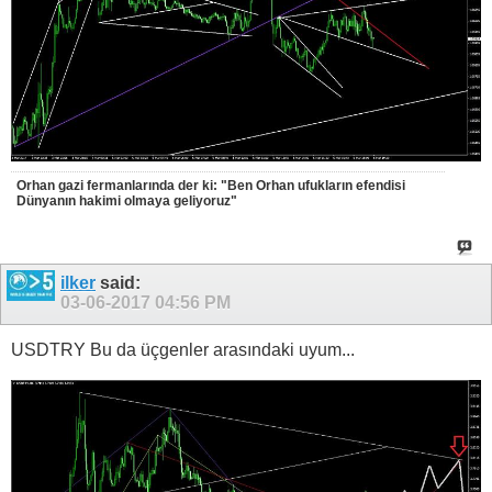
Orhan gazi fermanlarında der ki: "Ben Orhan ufukların efendisi
Dünyanın hakimi olmaya geliyoruz"
ilker
said:
03-06-2017
04:56 PM
USDTRY Bu da üçgenler arasındaki uyum...