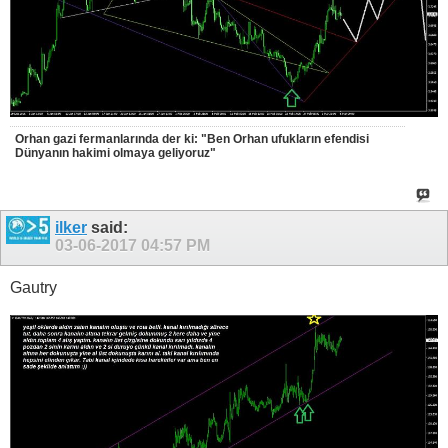
Orhan gazi fermanlarında der ki: "Ben Orhan ufukların efendisi
Dünyanın hakimi olmaya geliyoruz"
ilker
said:
03-06-2017
04:57 PM
Gautry