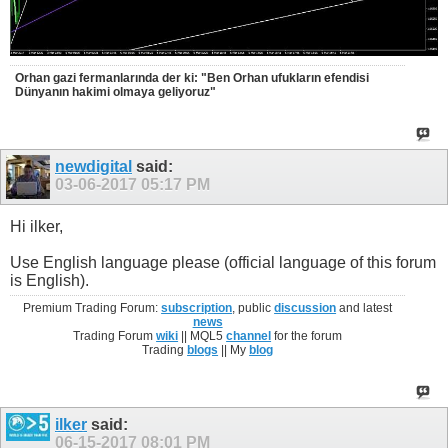
Orhan gazi fermanlarında der ki: "Ben Orhan ufukların efendisi
Dünyanın hakimi olmaya geliyoruz"
newdigital
said:
03-06-2017
05:17 PM
Hi ilker,
Use English language please (official language of this forum
is English).
Premium Trading Forum:
subscription
, public
discussion
and latest
news
Trading Forum
wiki
|| MQL5
channel
for the forum
Trading
blogs
|| My
blog
ilker
said:
06-15-2017
08:01 PM