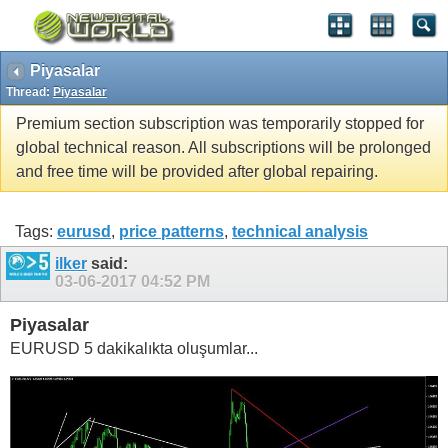
Piyasalar
Thread:
Piyasalar
Premium section subscription was temporarily stopped for
global technical reason. All subscriptions will be prolonged
and free time will be provided after global repairing.
Tags:
eurusd
,
price patterns
,
technical analysis
ilker
said:
03-06-2017
04:52 PM
Piyasalar
EURUSD 5 dakikalıkta oluşumlar...