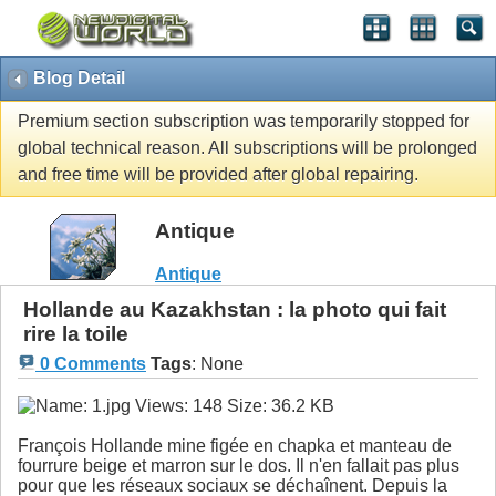
Blog Detail
Premium section subscription was temporarily stopped for
global technical reason. All subscriptions will be prolonged
and free time will be provided after global repairing.
Antique
Antique
Hollande au Kazakhstan : la photo qui fait
rire la toile
0 Comments
Tags
:
None
François Hollande mine figée en chapka et manteau de
fourrure beige et marron sur le dos. Il n'en fallait pas plus
pour que les réseaux sociaux se déchaînent. Depuis la