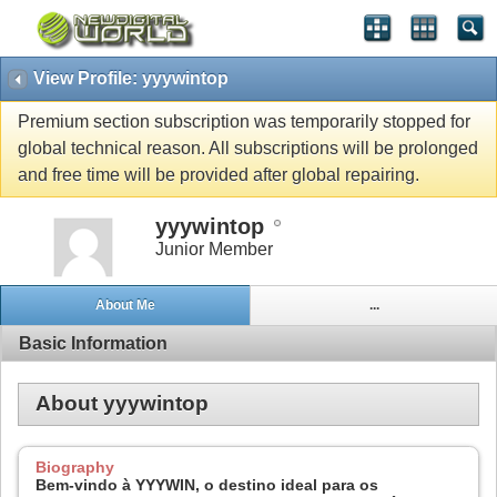
View Profile: yyywintop
Premium section subscription was temporarily stopped for
global technical reason. All subscriptions will be prolonged
and free time will be provided after global repairing.
yyywintop
Junior Member
About Me
...
Basic Information
About yyywintop
Biography
Bem-vindo à YYYWIN, o destino ideal para os