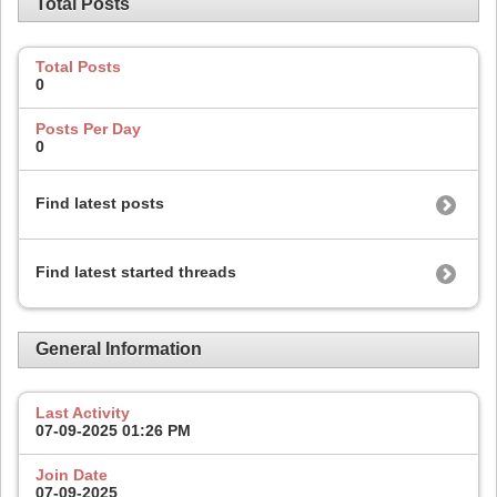
Total Posts
Total Posts
0
Posts Per Day
0
Find latest posts
Find latest started threads
General Information
Last Activity
07-09-2025
01:26 PM
Join Date
07-09-2025