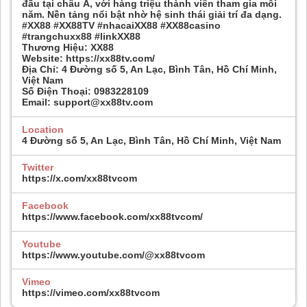
đầu tại châu Á, với hàng triệu thành viên tham gia mỗi
năm. Nền tảng nổi bật nhờ hệ sinh thái giải trí đa dạng.
#XX88 #XX88TV #nhacaiXX88 #XX88casino
#trangchuxx88 #linkXX88
Thương Hiệu: XX88
Website: https://xx88tv.com/
Địa Chỉ: 4 Đường số 5, An Lạc, Bình Tân, Hồ Chí Minh,
Việt Nam
Số Điện Thoại: 0983228109
Email: support@xx88tv.com
Location
4 Đường số 5, An Lạc, Bình Tân, Hồ Chí Minh, Việt Nam
Twitter
https://x.com/xx88tvcom
Facebook
https://www.facebook.com/xx88tvcom/
Youtube
https://www.youtube.com/@xx88tvcom
Vimeo
https://vimeo.com/xx88tvcom