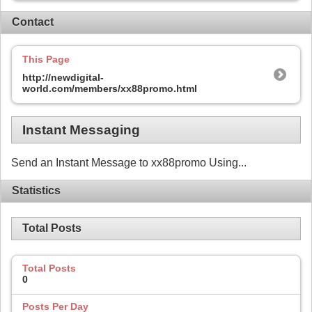
Contact
This Page
http://newdigital-
world.com/members/xx88promo.html
Instant Messaging
Send an Instant Message to xx88promo Using...
Statistics
Total Posts
Total Posts
0
Posts Per Day