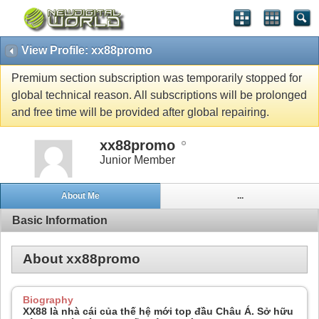
View Profile: xx88promo
Premium section subscription was temporarily stopped for
global technical reason. All subscriptions will be prolonged
and free time will be provided after global repairing.
xx88promo
Junior Member
About Me
...
Basic Information
About xx88promo
Biography
XX88 là nhà cái của thế hệ mới top đầu Châu Á. Sở hữu