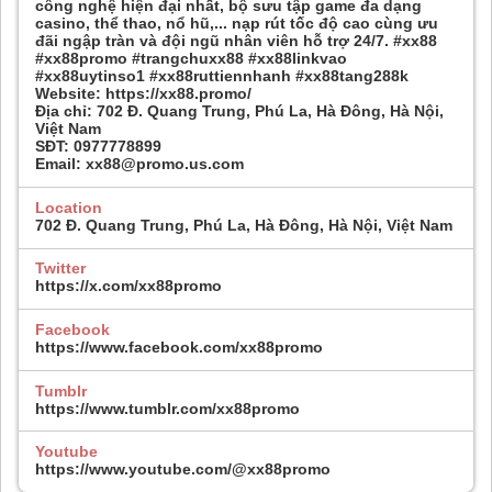
công nghệ hiện đại nhất, bộ sưu tập game đa dạng
casino, thể thao, nổ hũ,... nạp rút tốc độ cao cùng ưu
đãi ngập tràn và đội ngũ nhân viên hỗ trợ 24/7. #xx88
#xx88promo #trangchuxx88 #xx88linkvao
#xx88uytinso1 #xx88ruttiennhanh #xx88tang288k
Website: https://xx88.promo/
Địa chỉ: 702 Đ. Quang Trung, Phú La, Hà Đông, Hà Nội,
Việt Nam
SĐT: 0977778899
Email: xx88@promo.us.com
Location
702 Đ. Quang Trung, Phú La, Hà Đông, Hà Nội, Việt Nam
Twitter
https://x.com/xx88promo
Facebook
https://www.facebook.com/xx88promo
Tumblr
https://www.tumblr.com/xx88promo
Youtube
https://www.youtube.com/@xx88promo