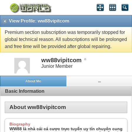
View Profile: ww88vipitcom
Premium section subscription was temporarily stopped for
global technical reason. All subscriptions will be prolonged
and free time will be provided after global repairing.
ww88vipitcom
Junior Member
About Me
...
Basic Information
About ww88vipitcom
Biography
WW88 là nhà cái cá cược trực tuyến uy tín chuyên cung