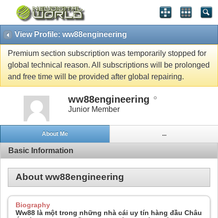
View Profile: ww88engineering
Premium section subscription was temporarily stopped for
global technical reason. All subscriptions will be prolonged
and free time will be provided after global repairing.
ww88engineering
Junior Member
About Me
...
Basic Information
About ww88engineering
Biography
Ww88 là một trong những nhà cái uy tín hàng đầu Châu