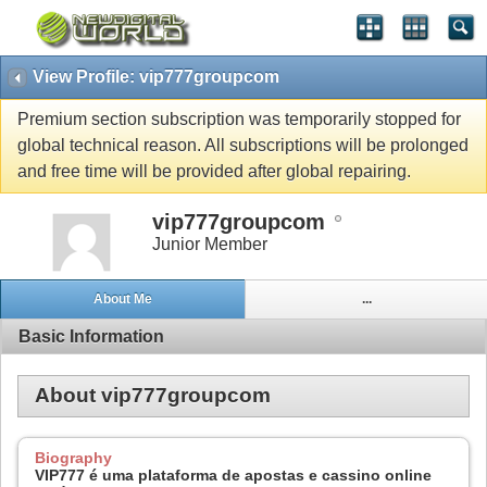
View Profile: vip777groupcom
Premium section subscription was temporarily stopped for
global technical reason. All subscriptions will be prolonged
and free time will be provided after global repairing.
vip777groupcom
Junior Member
About Me
...
Basic Information
About vip777groupcom
Biography
VIP777 é uma plataforma de apostas e cassino online