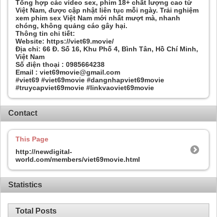
Tổng hợp các video sex, phim 18+ chất lượng cao từ
Việt Nam, được cập nhật liên tục mỗi ngày. Trải nghiệm
xem phim sex Việt Nam mới nhất mượt mà, nhanh
chóng, không quảng cáo gây hại.
Thông tin chi tiết:
Website: https://viet69.movie/
Địa chỉ: 66 Đ. Số 16, Khu Phố 4, Bình Tân, Hồ Chí Minh,
Việt Nam
Số điện thoại : 0985664238
Email : viet69movie@gmail.com
#viet69 #viet69movie #dangnhapviet69movie
#truycapviet69movie #linkvaoviet69movie
Contact
This Page
http://newdigital-
world.com/members/viet69movie.html
Statistics
Total Posts