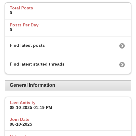
Total Posts
0
Posts Per Day
0
Find latest posts
Find latest started threads
General Information
Last Activity
08-10-2025
01:19 PM
Join Date
08-10-2025