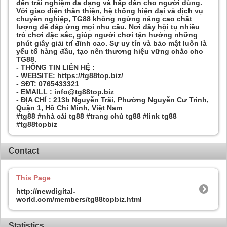
đến trải nghiệm đa dạng và hấp dẫn cho người dùng.
Với giao diện thân thiện, hệ thống hiện đại và dịch vụ
chuyên nghiệp, TG88 không ngừng nâng cao chất
lượng để đáp ứng mọi nhu cầu. Nơi đây hội tụ nhiều
trò chơi đặc sắc, giúp người chơi tận hưởng những
phút giây giải trí đỉnh cao. Sự uy tín và bảo mật luôn là
yếu tố hàng đầu, tạo nên thương hiệu vững chắc cho
TG88.
- THÔNG TIN LIÊN HỆ :
- WEBSITE: https://tg88top.biz/
- SĐT: 0765433321
- EMAILL : info@tg88top.biz
- ĐỊA CHỈ : 213b Nguyễn Trãi, Phường Nguyễn Cư Trinh,
Quận 1, Hồ Chí Minh, Việt Nam
#tg88 #nhà cái tg88 #trang chủ tg88 #link tg88
#tg88topbiz
Contact
This Page
http://newdigital-
world.com/members/tg88topbiz.html
Statistics