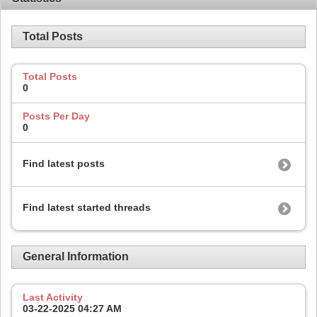
Total Posts
Total Posts
0
Posts Per Day
0
Find latest posts
Find latest started threads
General Information
Last Activity
03-22-2025
04:27 AM