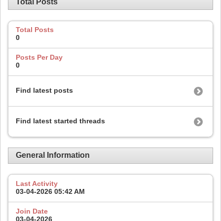
Total Posts
Total Posts
0
Posts Per Day
0
Find latest posts
Find latest started threads
General Information
Last Activity
03-04-2026
05:42 AM
Join Date
03-04-2026