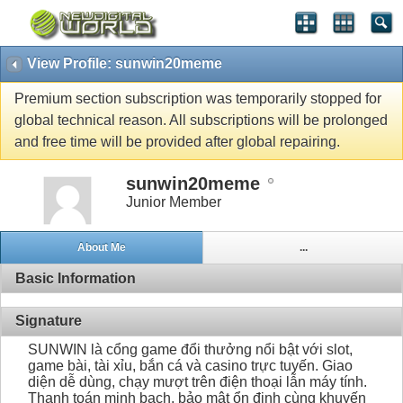
View Profile: sunwin20meme
Premium section subscription was temporarily stopped for
global technical reason. All subscriptions will be prolonged
and free time will be provided after global repairing.
sunwin20meme
Junior Member
About Me
...
Basic Information
Signature
SUNWIN là cổng game đổi thưởng nổi bật với slot,
game bài, tài xỉu, bắn cá và casino trực tuyến. Giao
diện dễ dùng, chạy mượt trên điện thoại lẫn máy tính.
Thanh toán minh bạch, bảo mật ổn định cùng khuyến