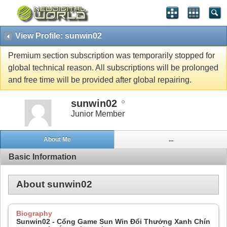
View Profile: sunwin02
Premium section subscription was temporarily stopped for
global technical reason. All subscriptions will be prolonged
and free time will be provided after global repairing.
sunwin02
Junior Member
About Me
...
Basic Information
About sunwin02
Biography
Sunwin02 - Cổng Game Sun Win Đổi Thưởng Xanh Chín