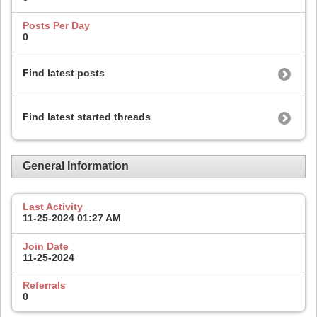
Posts Per Day
0
Find latest posts
Find latest started threads
General Information
Last Activity
11-25-2024
01:27 AM
Join Date
11-25-2024
Referrals
0