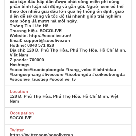
các trận đấu hấp dẫn được phát sóng miễn phí cùng
phần bình luận sôi động và gần gũi. Người xem có thể
theo dõi nhiều giải đấu lớn qua hệ thống ổn định, giao
diện dễ sử dụng và tốc độ tải nhanh giúp trải nghiệm
xem bóng đá mượt mà mỗi ngày.
Thông Tin Liên Hệ
Thương hiệu: SOCOLIVE
Website: https://socolive.run/
Email: support@socolive.run
Hotline: 0943 571 628
Địa chỉ: 128 Đ. Phú Thọ Hòa, Phú Thọ Hòa, Hồ Chí Minh,
Việt Nam
Zipcode: 700000
Hashtags
#socolive#tructiepbongda #trang_vebo #lichthidau
#bangxephang #livescore #tisobongda #soikeobongda
#socolive_tructiep #socolive_tv
Location
128 Đ. Phú Thọ Hòa, Phú Thọ Hòa, Hồ Chí Minh, Việt
Nam
Occupation
SOCOLIVE
Twitter
https://twitter.com/socoliverun