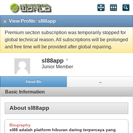
View Profile: sl88app
Premium section subscription was temporarily stopped for
global technical reason. All subscriptions will be prolonged
and free time will be provided after global repairing.
sl88app
Junior Member
About Me
...
Basic Information
About sl88app
Biography
sl88 adalah platform hiburan daring terpercaya yang