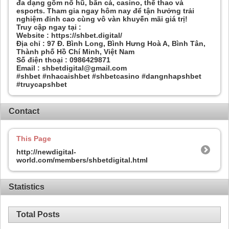
đa dạng gồm nổ hũ, bắn cá, casino, thể thao và
esports. Tham gia ngay hôm nay để tận hưởng trải
nghiệm đỉnh cao cùng vô vàn khuyến mãi giá trị!
Truy cập ngay tại :
Website : https://shbet.digital/
Địa chỉ : 97 Đ. Bình Long, Bình Hưng Hoà A, Bình Tân,
Thành phố Hồ Chí Minh, Việt Nam
Số điện thoại : 0986429871
Email : shbetdigital@gmail.com
#shbet #nhacaishbet #shbetcasino #dangnhapshbet
#truycapshbet
Contact
This Page
http://newdigital-
world.com/members/shbetdigital.html
Statistics
Total Posts