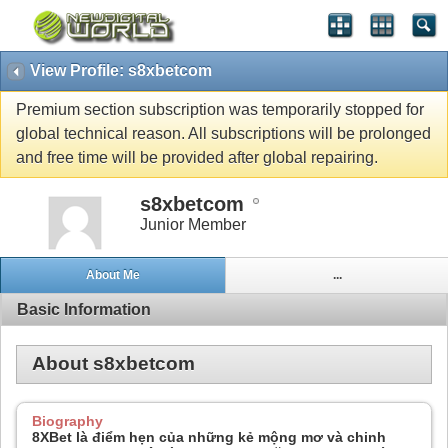
View Profile: s8xbetcom
Premium section subscription was temporarily stopped for
global technical reason. All subscriptions will be prolonged
and free time will be provided after global repairing.
s8xbetcom
Junior Member
About Me
...
Basic Information
About s8xbetcom
Biography
8XBet là điểm hẹn của những kẻ mộng mơ và chinh