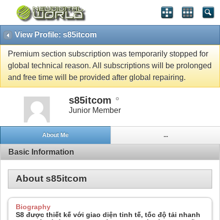
View Profile: s85itcom
Premium section subscription was temporarily stopped for
global technical reason. All subscriptions will be prolonged
and free time will be provided after global repairing.
s85itcom
Junior Member
About Me
...
Basic Information
About s85itcom
Biography
S8 được thiết kế với giao diện tinh tế, tốc độ tải nhanh