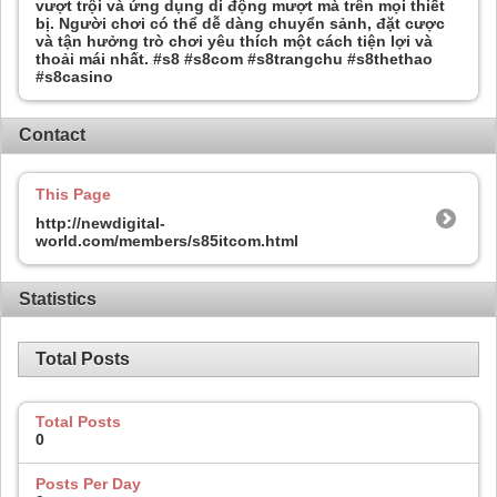
vượt trội và ứng dụng di động mượt mà trên mọi thiết
bị. Người chơi có thể dễ dàng chuyển sảnh, đặt cược
và tận hưởng trò chơi yêu thích một cách tiện lợi và
thoải mái nhất. #s8 #s8com #s8trangchu #s8thethao
#s8casino
Contact
This Page
http://newdigital-
world.com/members/s85itcom.html
Statistics
Total Posts
Total Posts
0
Posts Per Day