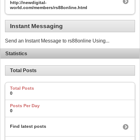
http://newdigital-
world.com/members/rs88online.html
Instant Messaging
Send an Instant Message to rs88online Using...
Statistics
Total Posts
Total Posts
0
Posts Per Day
0
Find latest posts