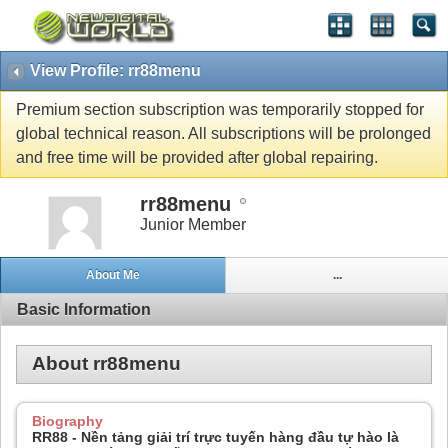
View Profile: rr88menu
Premium section subscription was temporarily stopped for
global technical reason. All subscriptions will be prolonged
and free time will be provided after global repairing.
rr88menu
Junior Member
About Me
...
Basic Information
About rr88menu
Biography
RR88 - Nền tảng giải trí trực tuyến hàng đầu tự hào là