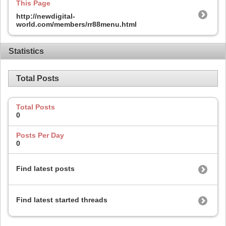
This Page
http://newdigital-
world.com/members/rr88menu.html
Statistics
Total Posts
Total Posts
0
Posts Per Day
0
Find latest posts
Find latest started threads