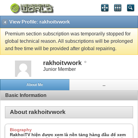
View Profile: rakhoitvwork
Premium section subscription was temporarily stopped for
global technical reason. All subscriptions will be prolonged
and free time will be provided after global repairing.
rakhoitvwork
Junior Member
About Me
...
Basic Information
About rakhoitvwork
Biography
RakhoiTV hiện được xem là nền tảng hàng đầu để xem