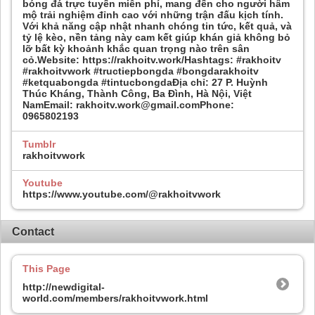
bóng đá trực tuyến miễn phí, mang đến cho người hâm
mộ trải nghiệm đỉnh cao với những trận đấu kịch tính.
Với khả năng cập nhật nhanh chóng tin tức, kết quả, và
tỷ lệ kèo, nền tảng này cam kết giúp khán giả không bỏ
lỡ bất kỳ khoảnh khắc quan trọng nào trên sân
cỏ.Website: https://rakhoitv.work/Hashtags: #rakhoitv
#rakhoitvwork #tructiepbongda #bongdarakhoitv
#ketquabongda #tintucbongdaĐịa chỉ: 27 P. Huỳnh
Thúc Kháng, Thành Công, Ba Đình, Hà Nội, Việt
NamEmail: rakhoitv.work@gmail.comPhone:
0965802193
Tumblr
rakhoitvwork
Youtube
https://www.youtube.com/@rakhoitvwork
Contact
This Page
http://newdigital-
world.com/members/rakhoitvwork.html