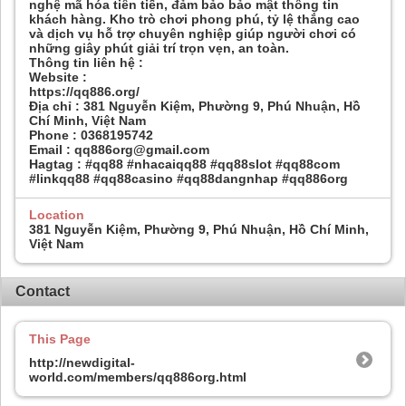
nghệ mã hóa tiên tiến, đảm bảo bảo mật thông tin
khách hàng. Kho trò chơi phong phú, tỷ lệ thắng cao
và dịch vụ hỗ trợ chuyên nghiệp giúp người chơi có
những giây phút giải trí trọn vẹn, an toàn.
Thông tin liên hệ :
Website :
https://qq886.org/
Địa chỉ : 381 Nguyễn Kiệm, Phường 9, Phú Nhuận, Hồ
Chí Minh, Việt Nam
Phone : 0368195742
Email : qq886org@gmail.com
Hagtag : #qq88 #nhacaiqq88 #qq88slot #qq88com
#linkqq88 #qq88casino #qq88dangnhap #qq886org
Location
381 Nguyễn Kiệm, Phường 9, Phú Nhuận, Hồ Chí Minh,
Việt Nam
Contact
This Page
http://newdigital-
world.com/members/qq886org.html