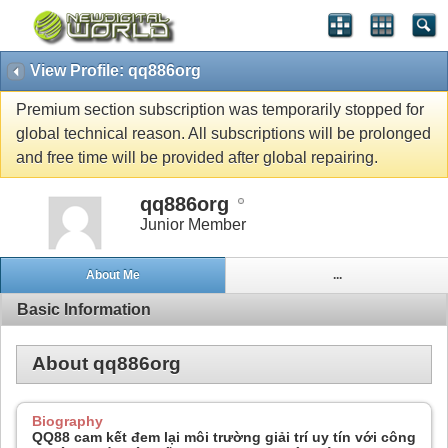
View Profile: qq886org
Premium section subscription was temporarily stopped for
global technical reason. All subscriptions will be prolonged
and free time will be provided after global repairing.
qq886org
Junior Member
About Me
...
Basic Information
About qq886org
Biography
QQ88 cam kết đem lại môi trường giải trí uy tín với công