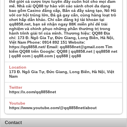
thế giới cá cược trực tuyến đầy cuốn hút cho mọi đam
mê. Nhà cái QQ88 tự hào với các sảnh chơi đa dạng
bao gồm Casino đẳng cấp, Bắn cá đầy sáng tạo, Nổ Hũ
với cơ hội trúng lớn, Đá gà gay cấn, cùng hàng loạt trò
chơi hấp dẫn khác. Chỉ cần đăng ký tài khoản tại
qq8858.net, bạn sẽ nhận ngay 88K miễn phí để trải
nghiệm và chinh phục những phần thưởng trị trong
hành trình giải trí của mình. Thương hiệu: QQ88 Địa
chỉ: 173 Đ. Ngô Gia Tự, Đức Giang, Long Biên, Hà Nội,
Việt Nam Phone: 0914 892 151 Website:
https://qq8858.net/ Email: qq8858net@gmail.com Tìm
kiếm QQ88 trên Google: QQ88 | qq8858.net | qq8858 net
| qq88 com | qq88.com | qq888 | qq88
Location
173 Đ. Ngô Gia Tự, Đức Giang, Long Biên, Hà Nội, Việt
Nam
Twitter
https://x.com/qq8858net
Youtube
https://www.youtube.com/@qq8858net/about
Contact