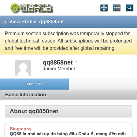
View Profile: qq8858net
Premium section subscription was temporarily stopped for
global technical reason. All subscriptions will be prolonged
and free time will be provided after global repairing.
qq8858net
Junior Member
About Me
...
Basic Information
About qq8858net
Biography
QQ88 là nhà cái uy tín hàng đầu Châu Á, mang đến một