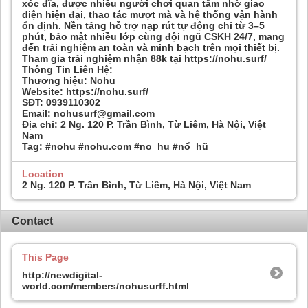
xóc đĩa, được nhiều người chơi quan tâm nhờ giao
diện hiện đại, thao tác mượt mà và hệ thống vận hành
ổn định. Nền tảng hỗ trợ nạp rút tự động chỉ từ 3–5
phút, bảo mật nhiều lớp cùng đội ngũ CSKH 24/7, mang
đến trải nghiệm an toàn và minh bạch trên mọi thiết bị.
Tham gia trải nghiệm nhận 88k tại https://nohu.surf/
Thông Tin Liên Hệ:
Thương hiệu: Nohu
Website: https://nohu.surf/
SĐT: 0939110302
Email: nohusurf@gmail.com
Địa chỉ: 2 Ng. 120 P. Trần Bình, Từ Liêm, Hà Nội, Việt
Nam
Tag: #nohu #nohu.com #no_hu #nổ_hũ
Location
2 Ng. 120 P. Trần Bình, Từ Liêm, Hà Nội, Việt Nam
Contact
This Page
http://newdigital-
world.com/members/nohusurff.html