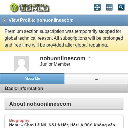
View Profile: nohuonlinescom
Premium section subscription was temporarily stopped for
global technical reason. All subscriptions will be prolonged
and free time will be provided after global repairing.
nohuonlinescom
Junior Member
About Me
...
Basic Information
About nohuonlinescom
Biography
Nohu – Chơi Là Nổ, Nổ Là Hốt, Hốt Là Rút! Không cần