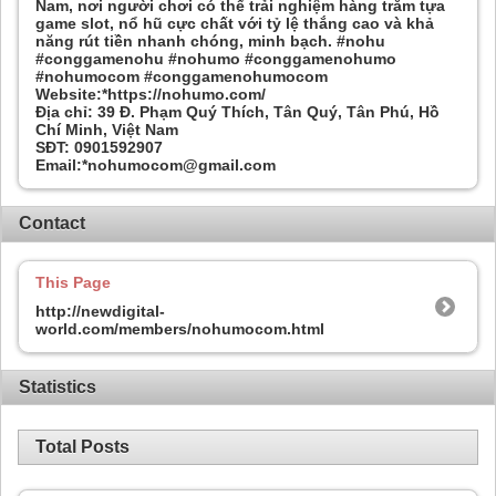
Nam, nơi người chơi có thể trải nghiệm hàng trăm tựa
game slot, nổ hũ cực chất với tỷ lệ thắng cao và khả
năng rút tiền nhanh chóng, minh bạch. #nohu
#conggamenohu #nohumo #conggamenohumo
#nohumocom #conggamenohumocom
Website:*https://nohumo.com/
Địa chỉ: 39 Đ. Phạm Quý Thích, Tân Quý, Tân Phú, Hồ
Chí Minh, Việt Nam
SĐT: 0901592907
Email:*nohumocom@gmail.com
Contact
This Page
http://newdigital-
world.com/members/nohumocom.html
Statistics
Total Posts