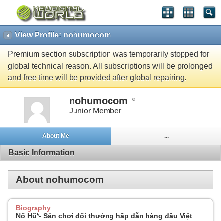
View Profile: nohumocom
Premium section subscription was temporarily stopped for
global technical reason. All subscriptions will be prolonged
and free time will be provided after global repairing.
nohumocom
Junior Member
About Me
...
Basic Information
About nohumocom
Biography
Nổ Hũ*- Sân chơi đổi thưởng hấp dẫn hàng đầu Việt