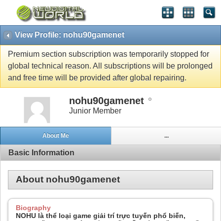
View Profile: nohu90gamenet
Premium section subscription was temporarily stopped for
global technical reason. All subscriptions will be prolonged
and free time will be provided after global repairing.
nohu90gamenet
Junior Member
About Me
...
Basic Information
About nohu90gamenet
Biography
NOHU là thể loại game giải trí trực tuyến phổ biến,