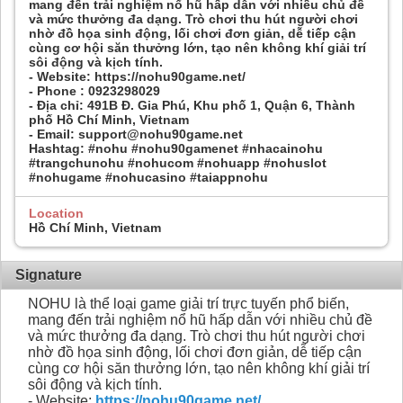
mang đến trải nghiệm nổ hũ hấp dẫn với nhiều chủ đề
và mức thưởng đa dạng. Trò chơi thu hút người chơi
nhờ đồ họa sinh động, lối chơi đơn giản, dễ tiếp cận
cùng cơ hội săn thưởng lớn, tạo nên không khí giải trí
sôi động và kịch tính.
- Website: https://nohu90game.net/
- Phone : 0923298029
- Địa chỉ: 491B Đ. Gia Phú, Khu phố 1, Quận 6, Thành
phố Hồ Chí Minh, Vietnam
- Email: support@nohu90game.net
Hashtag: #nohu #nohu90gamenet #nhacainohu
#trangchunohu #nohucom #nohuapp #nohuslot
#nohugame #nohucasino #taiappnohu
Location
Hồ Chí Minh, Vietnam
Signature
NOHU là thể loại game giải trí trực tuyến phổ biến,
mang đến trải nghiệm nổ hũ hấp dẫn với nhiều chủ đề
và mức thưởng đa dạng. Trò chơi thu hút người chơi
nhờ đồ họa sinh động, lối chơi đơn giản, dễ tiếp cận
cùng cơ hội săn thưởng lớn, tạo nên không khí giải trí
sôi động và kịch tính.
- Website:
https://nohu90game.net/