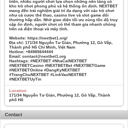
triển, nhiều người chơi lựa chọn những nền tảng có
kho trò chơi phong phú và hệ thống ổn định. NEXTBET
mang đến trải nghiệm giải trí đa dạng với các trò chơi
như cá cược thể thao, casino live và slot game đổi
thưởng hấp dẫn. Nhờ giao diện tối ưu cùng tốc độ truy
cập ổn định, người chơi có thể tham gia nhanh chóng
trên cả điện thoại và máy tính.
Website: https://nextbet1.org/
Địa chỉ: 171/34 Nguyễn Tư Giản, Phường 12, Gò Vấp,
Thành phố Hồ Chí Minh, Việt Nam
Hotline: +84985644444
Email: contact@nextbet1.org
Hashtags: #NEXTBET #NhaCaiNEXTBET
#NEXTBETCasino #NEXTBETBet #NEXTBETGame
#NEXTBETOnline #DangKyNEXTBET
#TrangChuNEXTBET #LinkVaoNEXTBET
#NEXTBETUyTin
Location
171/34 Nguyễn Tư Giản, Phường 12, Gò Vấp, Thành
phố Hồ
Contact