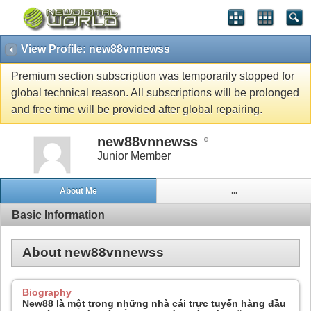
View Profile: new88vnnewss
Premium section subscription was temporarily stopped for
global technical reason. All subscriptions will be prolonged
and free time will be provided after global repairing.
new88vnnewss
Junior Member
About Me
...
Basic Information
About new88vnnewss
Biography
New88 là một trong những nhà cái trực tuyến hàng đầu