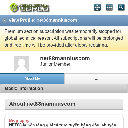
View Profile: net88manniuscom
Premium section subscription was temporarily stopped for
global technical reason. All subscriptions will be prolonged
and free time will be provided after global repairing.
net88manniuscom
Junior Member
About Me
...
Basic Information
About net88manniuscom
Biography
NET88 là nền tảng giải trí trực tuyến hàng đầu, chuyên