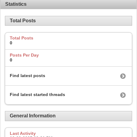
Statistics
Total Posts
Total Posts
0
Posts Per Day
0
Find latest posts
Find latest started threads
General Information
Last Activity