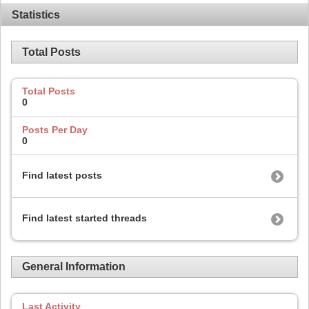
Statistics
Total Posts
Total Posts
0
Posts Per Day
0
Find latest posts
Find latest started threads
General Information
Last Activity