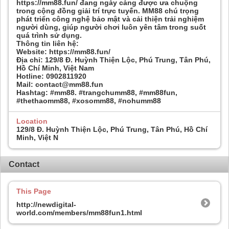
https://mm88.fun/ đang ngày càng được ưa chuộng
trong cộng đồng giải trí trực tuyến. MM88 chú trọng
phát triển công nghệ bảo mật và cải thiện trải nghiệm
người dùng, giúp người chơi luôn yên tâm trong suốt
quá trình sử dụng.
Thông tin liên hệ:
Website: https://mm88.fun/
Địa chỉ: 129/8 Đ. Huỳnh Thiện Lộc, Phú Trung, Tân Phú,
Hồ Chí Minh, Việt Nam
Hotline: 0902811920
Mail: contact@mm88.fun
Hashtag: #mm88. #trangchumm88, #mm88fun,
#thethaomm88, #xosomm88, #nohumm88
Location
129/8 Đ. Huỳnh Thiện Lộc, Phú Trung, Tân Phú, Hồ Chí
Minh, Việt N
Contact
This Page
http://newdigital-
world.com/members/mm88fun1.html