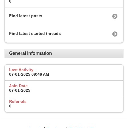
0
Find latest posts
Find latest started threads
General Information
Last Activity
07-01-2025
09:46 AM
Join Date
07-01-2025
Referrals
0