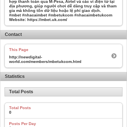
hợp thanh toán qua M-Pesa, Airtel và các ví điện tử tại
địa phương, giúp người chơi dễ dàng truy cập và tham
gia mà không tốn dữ liệu hoặc lệ phí giao dịch.
#mbet #nhacaimbet #mbetukcom #nhacaimbetukcom
Website: https://mbet.uk.com/
Contact
This Page
http://newdigital-
world.com/members/mbetukcom.html
Statistics
Total Posts
Total Posts
0
Posts Per Day