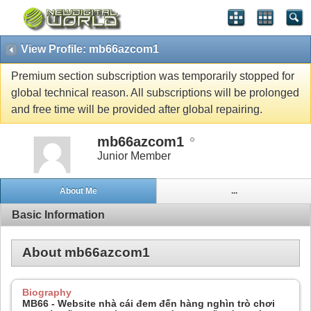
View Profile: mb66azcom1
Premium section subscription was temporarily stopped for
global technical reason. All subscriptions will be prolonged
and free time will be provided after global repairing.
mb66azcom1
Junior Member
About Me
...
Basic Information
About mb66azcom1
Biography
MB66 - Website nhà cái đem đến hàng nghìn trò chơi