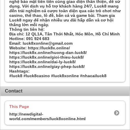
nghệ bảo mật tiên tiến cùng giao diện thân thiện, dễ sử
dụng. Với dịch vụ hỗ trợ khách hàng 24/7, Luck8 mang
đến trải nghiệm cá cược toàn diện qua các trò chơi như
casino, thể thao, lô đề, bắn cá và game bài. Tham gia
Luck8 ngay để nhận nhiều ưu đãi hấp dẫn và cơ hội
thắng lớn mỗi ngày.
Thông tin liên hệ:
Địa chỉ: 12 QL1A, Tân Thới Nhất, Hóc Môn, Hồ Chí Minh
Hotline: 091 924 683
Email: luck8xonline@gmail.com
Website: https://luck8x.online/
https://luck8x.online/huong-dan-luck8/
https://luck8x.online/gioi-thieu-luck8/
https://luck8x.online/dai-ly-luck8/
https://luck8x.online/giay-phep-luck8/
Hashtags:
#luck8 #luck8casino #luck8xonline #nhacailuck8
Contact
This Page
http://newdigital-
world.com/members/luck8xonline.html