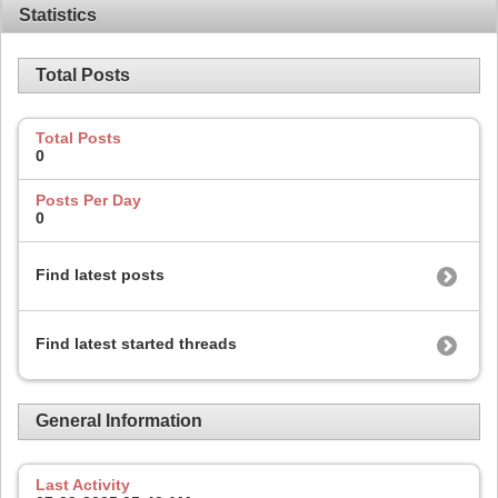
Statistics
Total Posts
Total Posts
0
Posts Per Day
0
Find latest posts
Find latest started threads
General Information
Last Activity