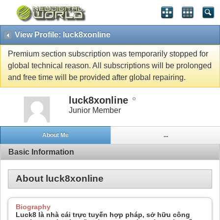
View Profile: luck8xonline
Premium section subscription was temporarily stopped for
global technical reason. All subscriptions will be prolonged
and free time will be provided after global repairing.
luck8xonline
Junior Member
About Me
...
Basic Information
About luck8xonline
Biography
Luck8 là nhà cái trực tuyến hợp pháp, sở hữu công