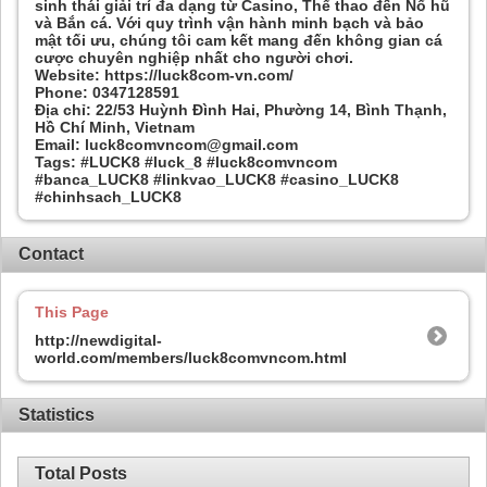
sinh thái giải trí đa dạng từ Casino, Thể thao đến Nổ hũ
và Bắn cá. Với quy trình vận hành minh bạch và bảo
mật tối ưu, chúng tôi cam kết mang đến không gian cá
cược chuyên nghiệp nhất cho người chơi.
Website: https://luck8com-vn.com/
Phone: 0347128591
Địa chỉ: 22/53 Huỳnh Đình Hai, Phường 14, Bình Thạnh,
Hồ Chí Minh, Vietnam
Email: luck8comvncom@gmail.com
Tags: #LUCK8 #luck_8 #luck8comvncom
#banca_LUCK8 #linkvao_LUCK8 #casino_LUCK8
#chinhsach_LUCK8
Contact
This Page
http://newdigital-
world.com/members/luck8comvncom.html
Statistics
Total Posts