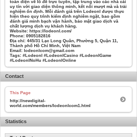
toàn diện về lô đề trực tuyến, tập trung vào các nhà cái
uy tín với giao diện thông minh, kết nối mượt mà và trải
nghiệm ổn định. Mỗi đánh giá trên Lodeonl được thực
hiện theo quy trình kiểm định nghiêm ngặt, bao gồm
đánh giá minh bạch vận hành, bảo mật giao dịch và
chất lượng dịch vụ khách hàng.
Website: https://lodeonl.com/
Phone: 0905182816
Địa chỉ: 445/31 Lạc Long Quân, Phường 5, Quận 11,
Thành phố Hồ Chí Minh, Việt Nam
Email: lodeonlcom@gmail.com
Tags: #Lodeonl #LodeonlCasino #LodeonlGame
#LodeonlNoHu #LodeonlOnline
Contact
This Page
http://newdigital-
world.com/members/lodeonlcom1.html
Statistics