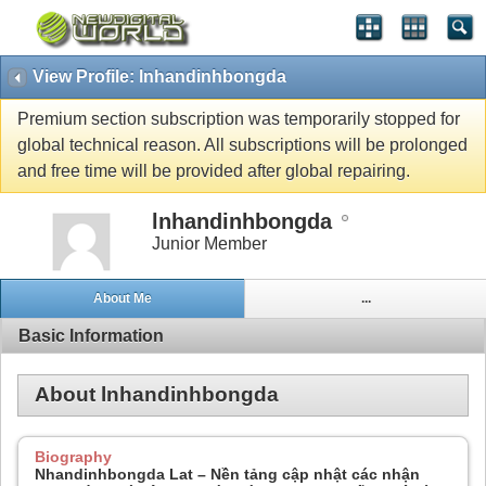
View Profile: lnhandinhbongda
Premium section subscription was temporarily stopped for
global technical reason. All subscriptions will be prolonged
and free time will be provided after global repairing.
lnhandinhbongda
Junior Member
About Me
...
Basic Information
About lnhandinhbongda
Biography
Nhandinhbongda Lat – Nền tảng cập nhật các nhận