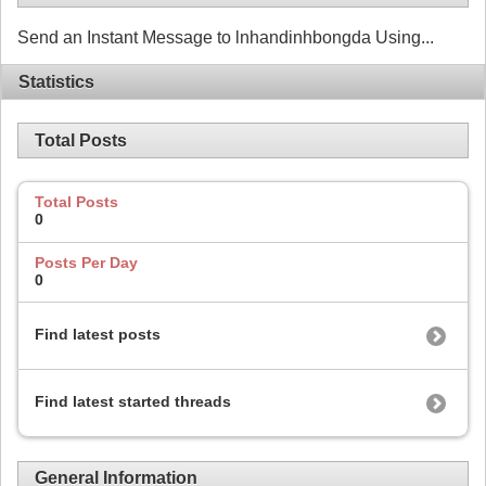
Send an Instant Message to lnhandinhbongda Using...
Statistics
Total Posts
Total Posts
0
Posts Per Day
0
Find latest posts
Find latest started threads
General Information