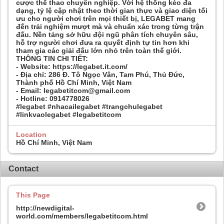
cược thể thao chuyên nghiệp. Với hệ thống kèo đa
dạng, tỷ lệ cập nhật theo thời gian thực và giao diện tối
ưu cho người chơi trên mọi thiết bị, LEGABET mang
đến trải nghiệm mượt mà và chuẩn xác trong từng trận
đấu. Nền tảng sở hữu đội ngũ phân tích chuyên sâu,
hỗ trợ người chơi đưa ra quyết định tự tin hơn khi
tham gia các giải đấu lớn nhỏ trên toàn thế giới.
THÔNG TIN CHI TIẾT:
- Website: https://legabet.it.com/
- Địa chỉ: 286 Đ. Tô Ngọc Vân, Tam Phú, Thủ Đức,
Thành phố Hồ Chí Minh, Việt Nam
- Email: legabetitcom@gmail.com
- Hotline: 0914778026
#legabet #nhacailegabet #trangchulegabet
#linkvaolegabet #legabetitcom
Location
Hồ Chí Minh, Việt Nam
Contact
This Page
http://newdigital-
world.com/members/legabetitcom.html