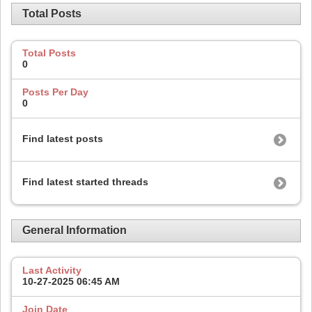
Total Posts
Total Posts
0
Posts Per Day
0
Find latest posts
Find latest started threads
General Information
Last Activity
10-27-2025
06:45 AM
Join Date