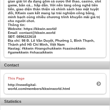
gian giải trí đa dạng gồm cá cược thể thao, casino, slot
game, bắn cá... hấp dẫn. Với nền tảng công nghệ tiên
tiến, giao diện thân thiện và chính sách bảo mật tuyệt
đối, KKwin cam kết mang lại trải nghiệm công bằng,
minh bạch cùng nhiều chương trình khuyến mãi giá trị
cho người chơi.
Thông tin:
Website: https://kkwin.world/
Email: contact@kkwin.world
SĐT: 0896222618
Địa chỉ: 98 Đ. Lê Văn Duyệt, Phường 1, Bình Thạnh,
Thành phố Hồ Chí Minh, Việt Nam
Hastag: #kkwin #trangchukkwin #casinokkwin
#gamekkwin #nhacaikkwin
Contact
This Page
http://newdigital-
world.com/members/kkwinworld.html
Statistics