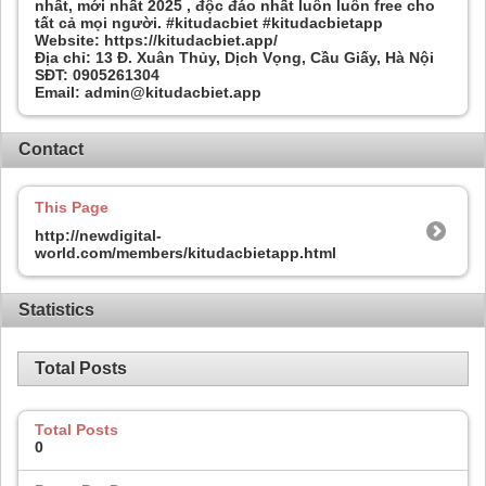
nhất, mới nhất 2025 , độc đáo nhất luôn luôn free cho
tất cả mọi người. #kitudacbiet #kitudacbietapp
Website: https://kitudacbiet.app/
Địa chỉ: 13 Đ. Xuân Thủy, Dịch Vọng, Cầu Giấy, Hà Nội
SĐT: 0905261304
Email: admin@kitudacbiet.app
Contact
This Page
http://newdigital-
world.com/members/kitudacbietapp.html
Statistics
Total Posts
Total Posts
0