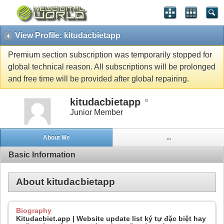
View Profile: kitudacbietapp
Premium section subscription was temporarily stopped for
global technical reason. All subscriptions will be prolonged
and free time will be provided after global repairing.
kitudacbietapp
Junior Member
About Me
...
Basic Information
About kitudacbietapp
Biography
Kitudacbiet.app | Website update list ký tự đặc biệt hay