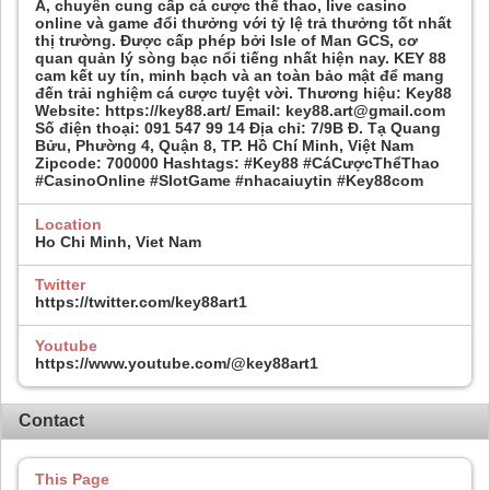
Á, chuyên cung cấp cá cược thể thao, live casino
online và game đổi thưởng với tỷ lệ trả thưởng tốt nhất
thị trường. Được cấp phép bởi Isle of Man GCS, cơ
quan quản lý sòng bạc nổi tiếng nhất hiện nay. KEY 88
cam kết uy tín, minh bạch và an toàn bảo mật để mang
đến trải nghiệm cá cược tuyệt vời. Thương hiệu: Key88
Website: https://key88.art/ Email: key88.art@gmail.com
Số điện thoại: 091 547 99 14 Địa chỉ: 7/9B Đ. Tạ Quang
Bửu, Phường 4, Quận 8, TP. Hồ Chí Minh, Việt Nam
Zipcode: 700000 Hashtags: #Key88 #CáCượcThểThao
#CasinoOnline #SlotGame #nhacaiuytin #Key88com
Location
Ho Chi Minh, Viet Nam
Twitter
https://twitter.com/key88art1
Youtube
https://www.youtube.com/@key88art1
Contact
This Page