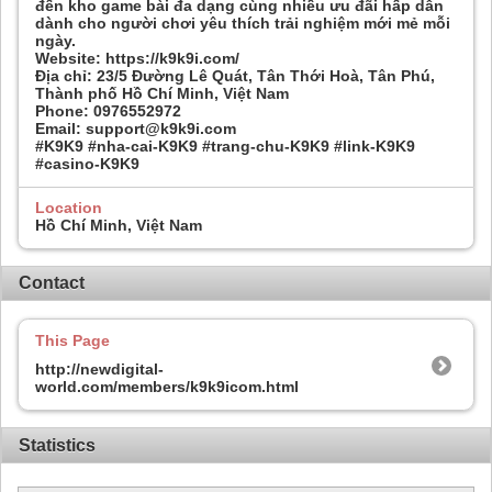
đến kho game bài đa dạng cùng nhiều ưu đãi hấp dẫn
dành cho người chơi yêu thích trải nghiệm mới mẻ mỗi
ngày.
Website: https://k9k9i.com/
Địa chỉ: 23/5 Đường Lê Quát, Tân Thới Hoà, Tân Phú,
Thành phố Hồ Chí Minh, Việt Nam
Phone: 0976552972
Email: support@k9k9i.com
#K9K9 #nha-cai-K9K9 #trang-chu-K9K9 #link-K9K9
#casino-K9K9
Location
Hồ Chí Minh, Việt Nam
Contact
This Page
http://newdigital-
world.com/members/k9k9icom.html
Statistics