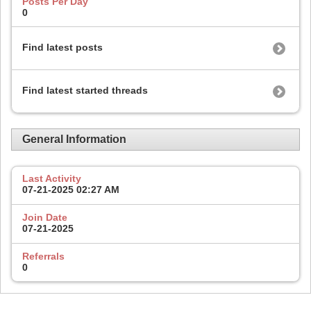
Posts Per Day
0
Find latest posts
Find latest started threads
General Information
Last Activity
07-21-2025
02:27 AM
Join Date
07-21-2025
Referrals
0