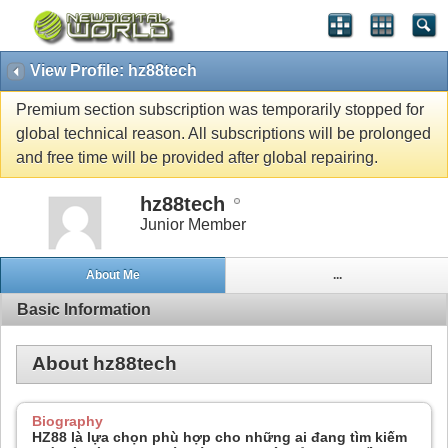
View Profile: hz88tech
Premium section subscription was temporarily stopped for
global technical reason. All subscriptions will be prolonged
and free time will be provided after global repairing.
hz88tech
Junior Member
About Me
...
Basic Information
About hz88tech
Biography
HZ88 là lựa chọn phù hợp cho những ai đang tìm kiếm