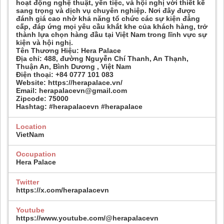
hoạt động nghệ thuật, yến tiệc, và hội nghị với thiết kế
sang trọng và dịch vụ chuyên nghiệp. Nơi đây được
đánh giá cao nhờ khả năng tổ chức các sự kiện đẳng
cấp, đáp ứng mọi yêu cầu khắt khe của khách hàng, trở
thành lựa chọn hàng đầu tại Việt Nam trong lĩnh vực sự
kiện và hội nghị.
Tên Thương Hiệu: Hera Palace
Địa chỉ: 488, đường Nguyễn Chí Thanh, An Thạnh,
Thuận An, Bình Dương , Việt Nam
Điện thoại: +84 0777 101 083
Website: https://herapalace.vn/
Email: herapalacevn@gmail.com
Zipcode: 75000
Hashtag: #herapalacevn #herapalace
Location
VietNam
Occupation
Hera Palace
Twitter
https://x.com/herapalacevn
Youtube
https://www.youtube.com/@herapalacevn