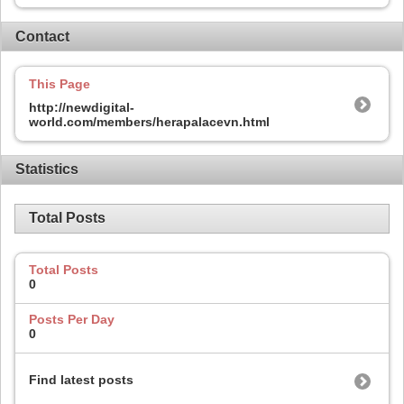
Contact
This Page
http://newdigital-
world.com/members/herapalacevn.html
Statistics
Total Posts
Total Posts
0
Posts Per Day
0
Find latest posts