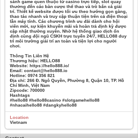
sảnh game quen thuộc từ casino trực tiếp, slot quay
thưởng đến các bàn cược thể thao và trò bắn cá giải
trí. Thiết kế website được tối ưu theo hướng gọn gàng,
thao tác nhanh và truy cập thuận tiện trên cả điện thoại
lẫn máy tính. Các chương trình ưu đãi dành cho hội
viên mới, sự kiện khuyến mãi và hoàn trả định kỳ được
cập nhật thường xuyên. Nhờ hệ thống giao dịch ổn
định cùng đội ngũ CSKH trực tuyến 24/7, HELLO88 duy
trì môi trường giải trí an toàn và tiện lợi cho người
chơi.
Thông Tin Liên Hệ
Thương hiệu: HELLO88
Website: https://hello888.io/
Email: contact@hello888.io
Hotline: 0974 356 821
Địa chỉ: 266 Đ. Ngô Quyền, Phường 8, Quận 10, TP. Hồ
Chí Minh, Việt Nam
Zipcode: 700000
Hashtags
#hello88 #hello88casino #slotgamehello88
#nhacaihello88 #dangkyhello88
Location
Vietnam