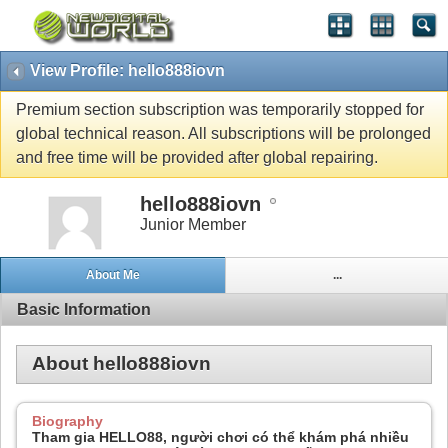
View Profile: hello888iovn
Premium section subscription was temporarily stopped for
global technical reason. All subscriptions will be prolonged
and free time will be provided after global repairing.
hello888iovn
Junior Member
About Me
...
Basic Information
About hello888iovn
Biography
Tham gia HELLO88, người chơi có thể khám phá nhiều