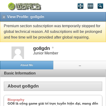
View Profile: go8gdn
Premium section subscription was temporarily stopped for
global technical reason. All subscriptions will be prolonged
and free time will be provided after global repairing.
go8gdn
Junior Member
About Me
...
Basic Information
About go8gdn
Biography
GO8 là cổng game giải trí trực tuyến hiện đại, mang đến